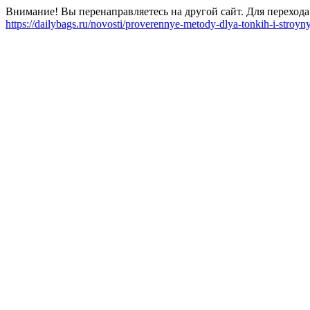
Внимание! Вы перенаправляетесь на другой сайт. Для перехода
https://dailybags.ru/novosti/proverennye-metody-dlya-tonkih-i-stroy